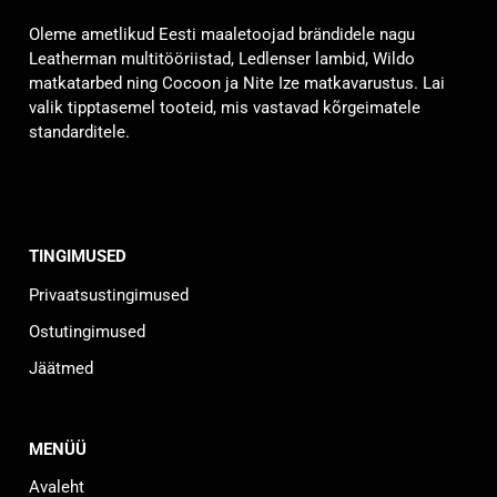
saab
Oleme ametlikud Eesti maaletoojad brändidele nagu
teha
Leatherman multitööriistad, Ledlenser lambid, Wildo
tootelehel.
matkatarbed ning Cocoon ja Nite Ize matkavarustus. Lai
valik tipptasemel tooteid, mis vastavad kõrgeimatele
standarditele.
TINGIMUSED
Privaatsustingimused
Ostutingimused
Jäätmed
MENÜÜ
Avaleht