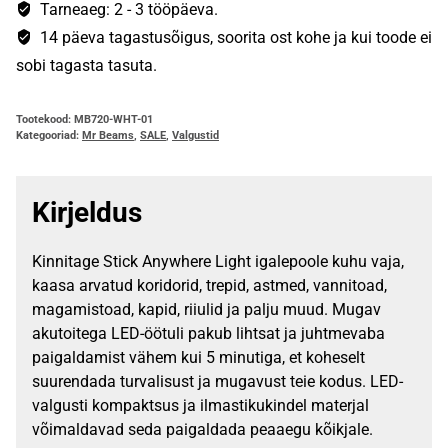
Tarneaeg: 2 - 3 tööpäeva.
14 päeva tagastusõigus, soorita ost kohe ja kui toode ei
sobi tagasta tasuta.
Tootekood:
MB720-WHT-01
Kategooriad:
Mr Beams
,
SALE
,
Valgustid
Kirjeldus
Kinnitage Stick Anywhere Light igalepoole kuhu vaja,
kaasa arvatud koridorid, trepid, astmed, vannitoad,
magamistoad, kapid, riiulid ja palju muud. Mugav
akutoitega LED-öötuli pakub lihtsat ja juhtmevaba
paigaldamist vähem kui 5 minutiga, et koheselt
suurendada turvalisust ja mugavust teie kodus. LED-
valgusti kompaktsus ja ilmastikukindel materjal
võimaldavad seda paigaldada peaaegu kõikjale.