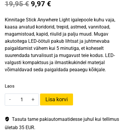
Algne
Praegune
19,95
€
9,97
€
hind
hind
Kinnitage Stick Anywhere Light igalepoole kuhu vaja,
oli:
on:
kaasa arvatud koridorid, trepid, astmed, vannitoad,
magamistoad, kapid, riiulid ja palju muud. Mugav
19,95 €.
9,97 €.
akutoitega LED-öötuli pakub lihtsat ja juhtmevaba
paigaldamist vähem kui 5 minutiga, et koheselt
suurendada turvalisust ja mugavust teie kodus. LED-
valgusti kompaktsus ja ilmastikukindel materjal
võimaldavad seda paigaldada peaaegu kõikjale.
Laos
Mr
Lisa korvi
Beams®
Stick
Anywhere
Tasuta tarne pakiautomaatidesse juhul kui tellimus
Light
ületab 35 EUR.
kogus