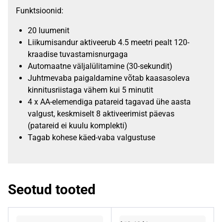
Funktsioonid:
20 luumenit
Liikumisandur aktiveerub 4.5 meetri pealt 120-
kraadise tuvastamisnurgaga
Automaatne väljalülitamine (30-sekundit)
Juhtmevaba paigaldamine võtab kaasasoleva
kinnitusriistaga vähem kui 5 minutit
4 x AA-elemendiga patareid tagavad ühe aasta
valgust, keskmiselt 8 aktiveerimist päevas
(patareid ei kuulu komplekti)
Tagab kohese käed-vaba valgustuse
Seotud tooted