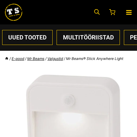
Skip
to
content
UUED TOOTED
MULTITÖÖRIISTAD
P
/
E-pood
/
Mr Beams
/
Valgustid
/
Mr Beams® Stick Anywhere Light