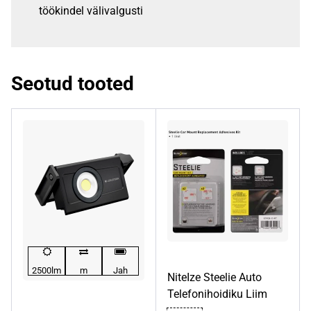
töökindel välivalgusti
Seotud tooted
2500lm
m
Jah
NiteIze Steelie Auto
Telefonihoidiku Liim