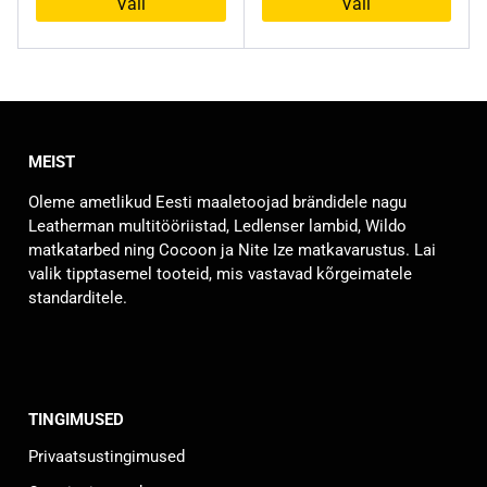
Vali
Vali
7,80 €.
4,30 €.
Sellel
Sellel
tootel
tootel
on
on
mitu
mitu
varianti.
varianti.
MEIST
Valikuid
Valikuid
saab
saab
Oleme ametlikud Eesti maaletoojad brändidele nagu
teha
teha
Leatherman multitööriistad, Ledlenser lambid, Wildo
tootelehel.
tootelehel.
matkatarbed ning Cocoon ja Nite Ize matkavarustus. Lai
valik tipptasemel tooteid, mis vastavad kõrgeimatele
standarditele.
TINGIMUSED
Privaatsustingimused