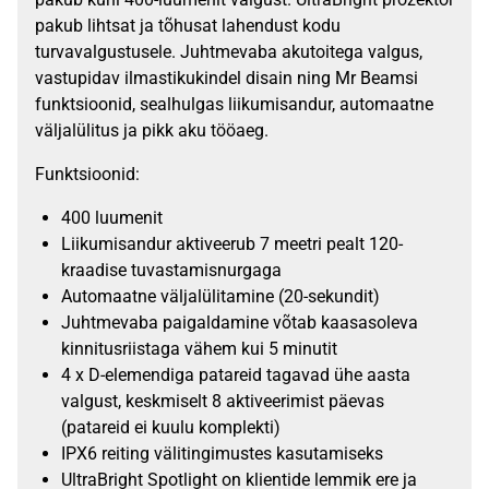
pakub lihtsat ja tõhusat lahendust kodu
turvavalgustusele. Juhtmevaba akutoitega valgus,
vastupidav ilmastikukindel disain ning Mr Beamsi
funktsioonid, sealhulgas liikumisandur, automaatne
väljalülitus ja pikk aku tööaeg.
Funktsioonid:
400 luumenit
Liikumisandur aktiveerub 7 meetri pealt 120-
kraadise tuvastamisnurgaga
Automaatne väljalülitamine (20-sekundit)
Juhtmevaba paigaldamine võtab kaasasoleva
kinnitusriistaga vähem kui 5 minutit
4 x D-elemendiga patareid tagavad ühe aasta
valgust, keskmiselt 8 aktiveerimist päevas
(patareid ei kuulu komplekti)
IPX6 reiting välitingimustes kasutamiseks
UltraBright Spotlight on klientide lemmik ere ja