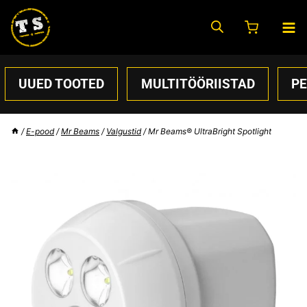
Skip
to
content
UUED TOOTED
MULTITÖÖRIISTAD
P
/
E-pood
/
Mr Beams
/
Valgustid
/
Mr Beams® UltraBright Spotlight