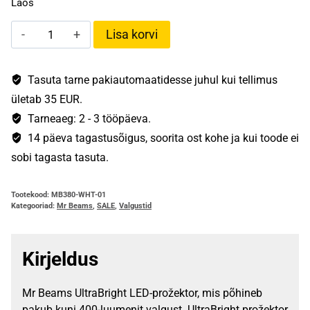
Laos
Mr
Lisa korvi
Beams®
UltraBright
Spotlight
Tasuta tarne pakiautomaatidesse juhul kui tellimus
kogus
ületab 35 EUR.
Tarneaeg: 2 - 3 tööpäeva.
14 päeva tagastusõigus, soorita ost kohe ja kui toode ei
sobi tagasta tasuta.
Tootekood:
MB380-WHT-01
Kategooriad:
Mr Beams
,
SALE
,
Valgustid
Kirjeldus
Mr Beams UltraBright LED-prožektor, mis põhineb
pakub kuni 400-luumenit valgust. UltraBright prožektor