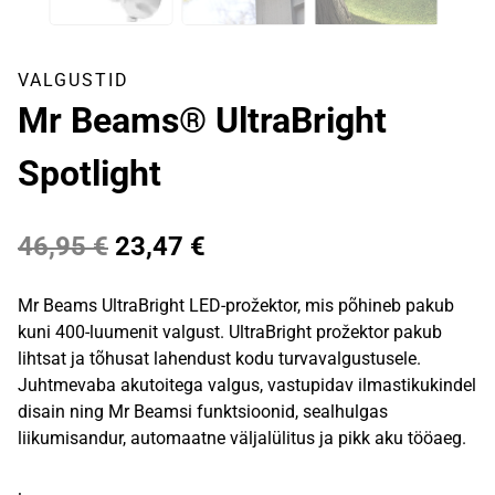
VALGUSTID
Mr Beams® UltraBright
Spotlight
Algne
Praegune
46,95
€
23,47
€
hind
hind
Mr Beams UltraBright LED-prožektor, mis põhineb pakub
oli:
on:
kuni 400-luumenit valgust. UltraBright prožektor pakub
lihtsat ja tõhusat lahendust kodu turvavalgustusele.
46,95 €.
23,47 €.
Juhtmevaba akutoitega valgus, vastupidav ilmastikukindel
disain ning Mr Beamsi funktsioonid, sealhulgas
liikumisandur, automaatne väljalülitus ja pikk aku tööaeg.