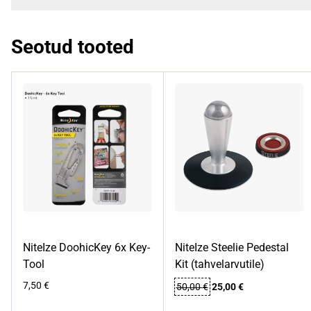
Seotud tooted
NiteIze Steelie Pedestal
NiteIze DoohicKey 6x Key-
Kit (tahvelarvutile)
Tool
Algne
Praegune
7,50
€
50,00
€
25,00
€
hind
hind