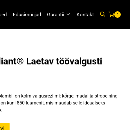
used
Edasimüüjad
Garantii
Kontakt
0
diant® Laetav töövalgusti
aegune
nd
ambil on kolm valgusrežiimi: kõrge, madal ja strobe ning
:
on kuni 850 luumenit, mis muudab selle ideaalseks
.
,89 €.
vi