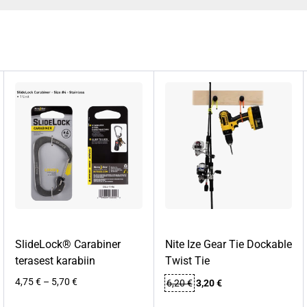
SlideLock® Carabiner
Nite Ize Gear Tie Dockable
terasest karabiin
Twist Tie
Hinnavahemik:
Algne
Praegune
4,75
€
–
5,70
€
6,20
€
3,20
€
4,75 €
hind
hind