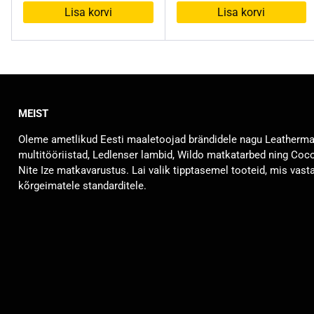
oli:
on:
Lisa korvi
Lisa korvi
50,00 €.
25,00 €.
MEIST
Oleme ametlikud Eesti maaletoojad brändidele nagu Leatherm
multitööriistad, Ledlenser lambid, Wildo matkatarbed ning Coc
Nite Ize matkavarustus. Lai valik tipptasemel tooteid, mis vast
kõrgeimatele standarditele.