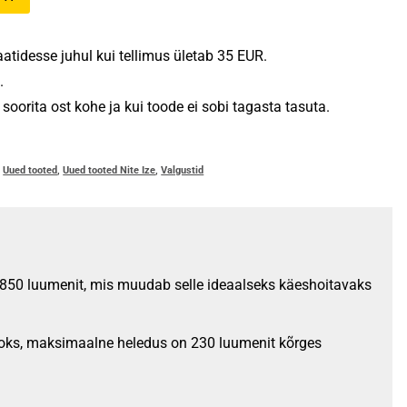
tidesse juhul kui tellimus ületab 35 EUR.
.
oorita ost kohe ja kui toode ei sobi tagasta tasuta.
,
Uued tooted
,
Uued tooted Nite Ize
,
Valgustid
 850 luumenit, mis muudab selle ideaalseks käeshoitavaks
 jaoks, maksimaalne heledus on 230 luumenit kõrges