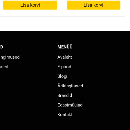
oli:
on:
Lisa korvi
Lisa korvi
16,95 €.
8,00 €.
ED
MENÜÜ
tingimused
Avaleht
used
E-pood
Blogi
Ärikingitused
Brändid
Edasimüüjad
Kontakt