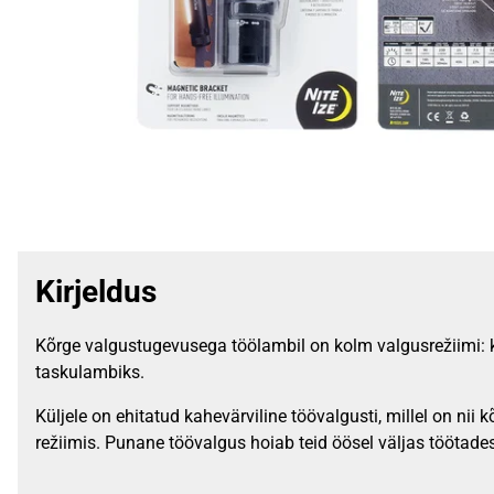
Kirjeldus
Kõrge valgustugevusega töölambil on kolm valgusrežiimi: 
taskulambiks.
Küljele on ehitatud kahevärviline töövalgusti, millel on n
režiimis. Punane töövalgus hoiab teid öösel väljas töötade