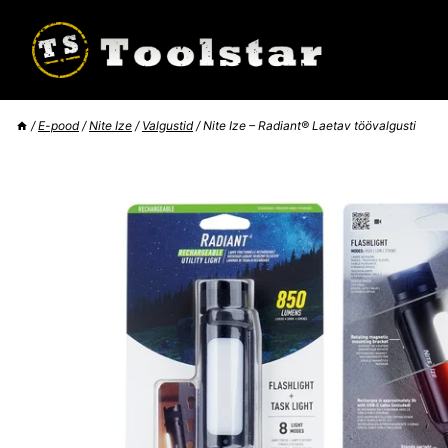
Skip
to
content
/
E-pood
/
Nite Ize
/
Valgustid
/
Nite Ize – Radiant® Laetav töövalgusti