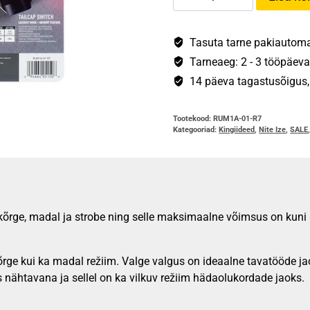
Ize
-
Radiant®
Tasuta tarne pakiautomaa
Laetav
Tarneaeg: 2 - 3 tööpäeva
töövalgusti
14 päeva tagastusõigus, s
kogus
Tootekood:
RUM1A-01-R7
Kategooriad:
Kingiideed
,
Nite Ize
,
SALE
kõrge, madal ja strobe ning selle maksimaalne võimsus on kuni
ii kõrge kui ka madal režiim. Valge valgus on ideaalne tavatööde
s nähtavana ja sellel on ka vilkuv režiim hädaolukordade jaoks.