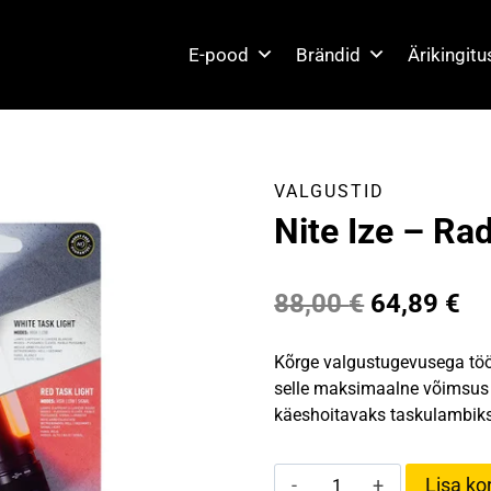
E-pood
Brändid
Ärikingit
VALGUSTID
Nite Ize – Ra
Algne
Pr
88,00
€
64,89
€
hind
hi
Kõrge valgustugevusega tööl
oli:
on
selle maksimaalne võimsus 
käeshoitavaks taskulambiks
88,00 €.
64
Nite
Lisa kor