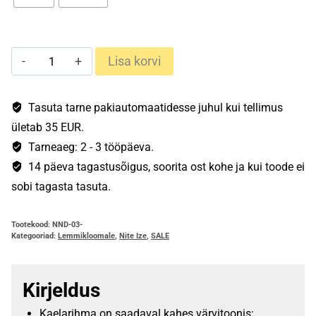
NiteDawg
Lisa korvi
valgustusega
kaelarihm
koerale
Tasuta tarne pakiautomaatidesse juhul kui tellimus
(25-
ületab 35 EUR.
33cm)
Tarneaeg: 2 - 3 tööpäeva.
kogus
14 päeva tagastusõigus, soorita ost kohe ja kui toode ei
sobi tagasta tasuta.
Tootekood:
NND-03-
Kategooriad:
Lemmikloomale
,
Nite Ize
,
SALE
Kirjeldus
Kaelarihma on saadaval kahes värvitoonis: