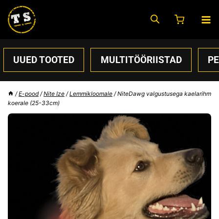
Skip
to
content
UUED TOOTED
MULTITÖÖRIISTAD
P
/
E-pood
/
Nite Ize
/
Lemmikloomale
/
NiteDawg valgustusega kaelarihm
koerale (25-33cm)