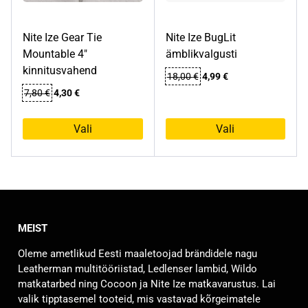
Nite Ize Gear Tie
Nite Ize BugLit
Mountable 4″
ämblikvalgusti
kinnitusvahend
Algne
Praegune
18,00
€
4,99
€
hind
hind
Algne
Praegune
7,80
€
4,30
€
oli:
on:
hind
hind
18,00 €.
4,99 €.
oli:
on:
Vali
Vali
7,80 €.
4,30 €.
Sellel
Sellel
tootel
tootel
on
on
mitu
mitu
varianti.
varianti.
MEIST
Valikuid
Valikuid
saab
saab
Oleme ametlikud Eesti maaletoojad brändidele nagu
teha
teha
Leatherman multitööriistad, Ledlenser lambid, Wildo
tootelehel.
tootelehel.
matkatarbed ning Cocoon ja Nite Ize matkavarustus. Lai
valik tipptasemel tooteid, mis vastavad kõrgeimatele