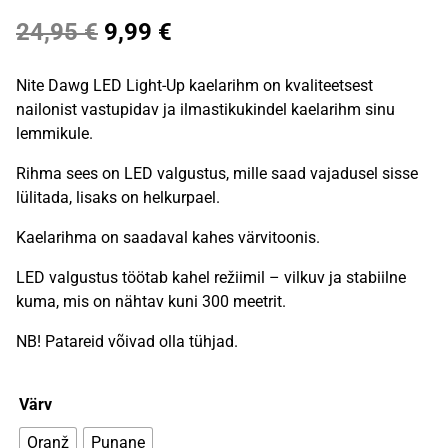
Algne
Praegune
24,95
€
9,99
€
hind
hind
Nite Dawg LED Light-Up kaelarihm on kvaliteetsest
oli:
on:
nailonist vastupidav ja ilmastikukindel kaelarihm sinu
lemmikule.
24,95 €.
9,99 €.
Rihma sees on LED valgustus, mille saad vajadusel sisse
lülitada, lisaks on helkurpael.
Kaelarihma on saadaval kahes värvitoonis.
LED valgustus töötab kahel režiimil – vilkuv ja stabiilne
kuma, mis on nähtav kuni 300 meetrit.
NB! Patareid võivad olla tühjad.
Värv
Oranž
Punane