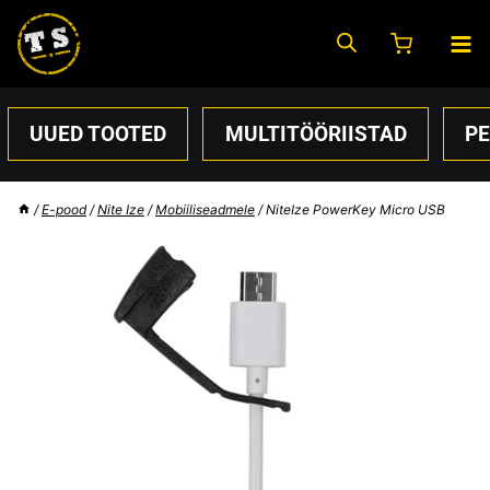
Skip
to
content
UUED TOOTED
MULTITÖÖRIISTAD
P
/
E-pood
/
Nite Ize
/
Mobiiliseadmele
/
NiteIze PowerKey Micro USB