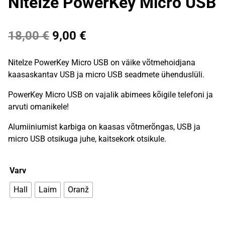
NiteIze PowerKey Micro USB
Algne
Praegune
18,00
€
9,00
€
hind
hind
NiteIze PowerKey Micro USB on väike võtmehoidjana
oli:
on:
kaasaskantav USB ja micro USB seadmete ühenduslüli.
18,00 €.
9,00 €.
PowerKey Micro USB on vajalik abimees kõigile telefoni ja
arvuti omanikele!
Alumiiniumist karbiga on kaasas võtmerõngas, USB ja
micro USB otsikuga juhe, kaitsekork otsikule.
Varv
Hall
Laim
Oranž