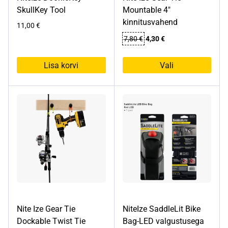
SkullKey Tool
Mountable 4″
kinnitusvahend
11,00
€
Algne
Praegune
7,80
€
4,30
€
hind
hind
oli:
on:
Lisa korvi
Vali
7,80 €.
4,30 €.
Sellel
tootel
on
mitu
varianti.
Valikuid
saab
teha
tootelehel.
Nite Ize Gear Tie
NiteIze SaddleLit Bike
Dockable Twist Tie
Bag-LED valgustusega