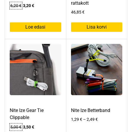
rattakott
Algne
Praegune
6,20
€
3,20
€
hind
hind
46,85
€
oli:
on:
6,20 €.
3,20 €.
Loe edasi
Lisa korvi
Nite Ize Gear Tie
Nite Ize Betterband
Clippable
Hinnavahemik:
1,29
€
–
2,49
€
1,29 €
Algne
Praegune
5,00
€
3,50
€
kuni