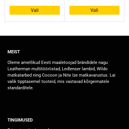
hind
hind
2,49 €
oli:
on:
Vali
Vali
5,00 €.
3,50 €.
Sellel
Sellel
tootel
tootel
on
on
mitu
mitu
varianti.
varianti.
MEIST
Valikuid
Valikuid
saab
saab
Oleme ametlikud Eesti maaletoojad brändidele nagu
teha
teha
Leatherman multitööriistad, Ledlenser lambid, Wildo
tootelehel.
tootelehel.
matkatarbed ning Cocoon ja Nite Ize matkavarustus. Lai
valik tipptasemel tooteid, mis vastavad kõrgeimatele
standarditele.
TINGIMUSED