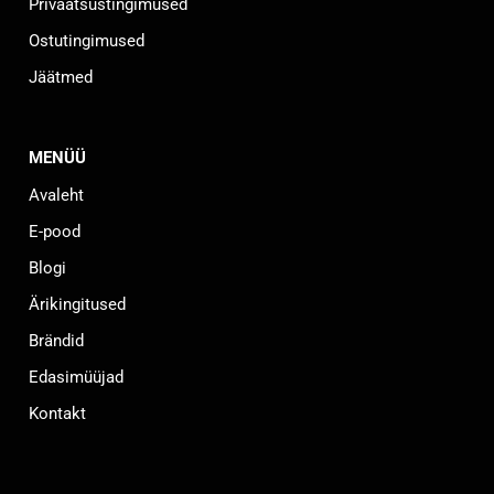
Privaatsustingimused
Ostutingimused
Jäätmed
MENÜÜ
Avaleht
E-pood
Blogi
Ärikingitused
Brändid
Edasimüüjad
Kontakt