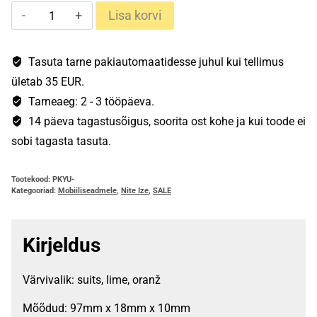
NiteIze
Lisa korvi
PowerKey
Micro
USB
Tasuta tarne pakiautomaatidesse juhul kui tellimus
kogus
ületab 35 EUR.
Tarneaeg: 2 - 3 tööpäeva.
14 päeva tagastusõigus, soorita ost kohe ja kui toode ei
sobi tagasta tasuta.
Tootekood:
PKYU-
Kategooriad:
Mobiiliseadmele
,
Nite Ize
,
SALE
Kirjeldus
Värvivalik: suits, lime, oranž
Mõõdud: 97mm x 18mm x 10mm