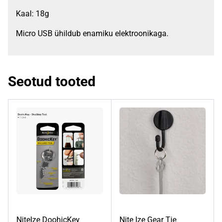
Kaal: 18g
Micro USB ühildub enamiku elektroonikaga.
Seotud tooted
NiteIze DoohicKey
Nite Ize Gear Tie