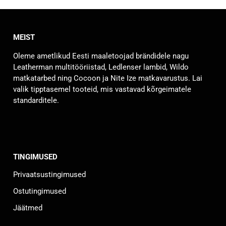
MEIST
Oleme ametlikud Eesti maaletoojad brändidele nagu
Leatherman multitööriistad, Ledlenser lambid, Wildo
matkatarbed ning Cocoon ja Nite Ize matkavarustus. Lai
valik tipptasemel tooteid, mis vastavad kõrgeimatele
standarditele.
TINGIMUSED
Privaatsustingimused
Ostutingimused
Jäätmed