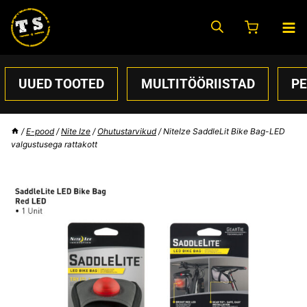
Skip
to
content
UUED TOOTED
MULTITÖÖRIISTAD
P
/
E-pood
/
Nite Ize
/
Ohutustarvikud
/
NiteIze SaddleLit Bike Bag-LED
valgustusega rattakott