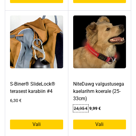
Sellel
tootel
on
mitu
varianti.
Valikuid
saab
teha
tootelehel.
S-Biner® SlideLock®
NiteDawg valgustusega
terasest karabiin #4
kaelarihm koerale (25-
33cm)
6,30
€
Algne
Praegune
24,95
€
9,99
€
hind
hind
oli:
on:
Vali
Vali
24,95 €.
9,99 €.
Sellel
Sellel