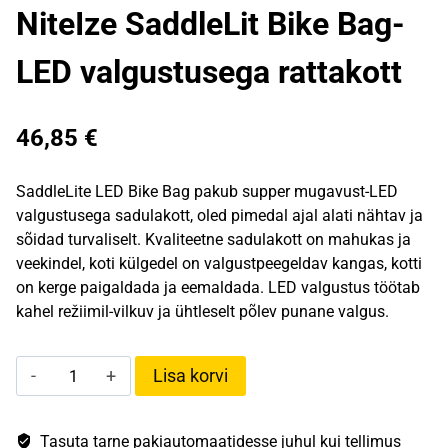
NiteIze SaddleLit Bike Bag-
LED valgustusega rattakott
46,85
€
SaddleLite LED Bike Bag pakub supper mugavust-LED
valgustusega sadulakott, oled pimedal ajal alati nähtav ja
sõidad turvaliselt. Kvaliteetne sadulakott on mahukas ja
veekindel, koti külgedel on valgustpeegeldav kangas, kotti
on kerge paigaldada ja eemaldada. LED valgustus töötab
kahel režiimil-vilkuv ja ühtleselt põlev punane valgus.
NiteIze
Lisa korvi
SaddleLit
Bike
Bag-
Tasuta tarne pakiautomaatidesse juhul kui tellimus