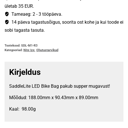
LED
ületab 35 EUR.
valgustusega
Tarneaeg: 2 - 3 tööpäeva.
rattakott
14 päeva tagastusõigus, soorita ost kohe ja kui toode ei
kogus
sobi tagasta tasuta.
Tootekood:
SDL-M1-R3
Kategooriad:
Nite Ize
,
Ohutustarvikud
Kirjeldus
SaddleLite LED Bike Bag pakub supper mugavust!
Mõõdud: 188.00mm x 90.43mm x 89.00mm
Kaal: 98.00g