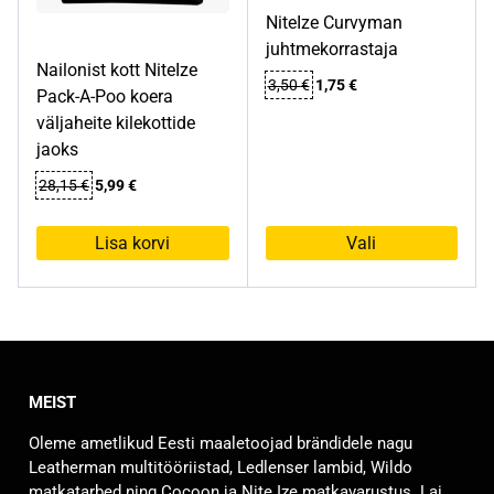
NiteIze Curvyman
juhtmekorrastaja
Nailonist kott NiteIze
Algne
Praegune
3,50
€
1,75
€
Pack-A-Poo koera
hind
hind
väljaheite kilekottide
oli:
on:
jaoks
3,50 €.
1,75 €.
Algne
Praegune
28,15
€
5,99
€
hind
hind
oli:
on:
Lisa korvi
Vali
28,15 €.
5,99 €.
Sellel
tootel
on
mitu
varianti.
MEIST
Valikuid
saab
Oleme ametlikud Eesti maaletoojad brändidele nagu
teha
Leatherman multitööriistad, Ledlenser lambid, Wildo
tootelehel.
matkatarbed ning Cocoon ja Nite Ize matkavarustus. Lai