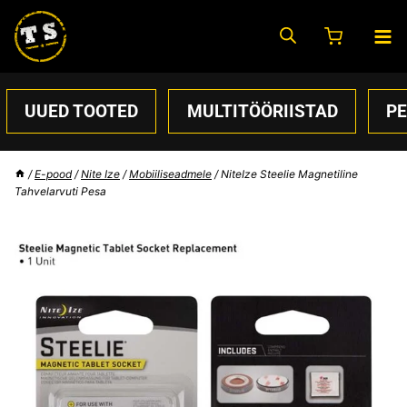
Skip
to
content
UUED TOOTED
MULTITÖÖRIISTAD
P
/
E-pood
/
Nite Ize
/
Mobiiliseadmele
/
NiteIze Steelie Magnetiline
Tahvelarvuti Pesa