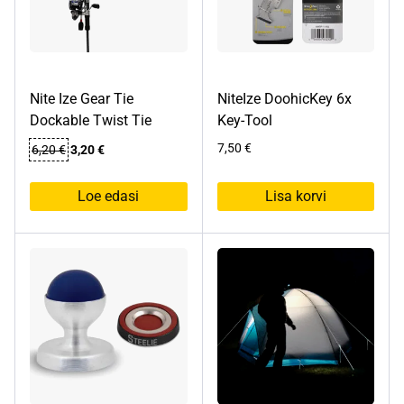
Nite Ize Gear Tie
NiteIze DoohicKey 6x
Dockable Twist Tie
Key-Tool
Algne
Praegune
7,50
€
6,20
€
3,20
€
hind
hind
oli:
on:
Loe edasi
Lisa korvi
6,20 €.
3,20 €.