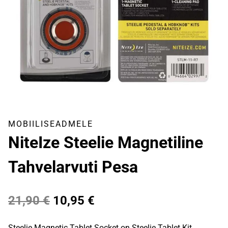
MOBIILISEADMELE
NiteIze Steelie Magnetiline
Tahvelarvuti Pesa
Algne
Praegune
21,90
€
10,95
€
hind
hind
Steelie Magnetic Tablet Socket on Steelie Tablet Kit