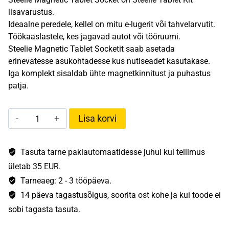
oli:
on:
lisavarustus.
Ideaalne peredele, kellel on mitu e-lugerit või tahvelarvutit.
21,90 €.
10,95 €.
Töökaaslastele, kes jagavad autot või tööruumi.
Steelie Magnetic Tablet Socketit saab asetada
erinevatesse asukohtadesse kus nutiseadet kasutakase.
Iga komplekt sisaldab ühte magnetkinnitust ja puhastus
patja.
NiteIze
Lisa korvi
Steelie
Magnetiline
Tahvelarvuti
Tasuta tarne pakiautomaatidesse juhul kui tellimus
Pesa
ületab 35 EUR.
kogus
Tarneaeg: 2 - 3 tööpäeva.
14 päeva tagastusõigus, soorita ost kohe ja kui toode ei
sobi tagasta tasuta.