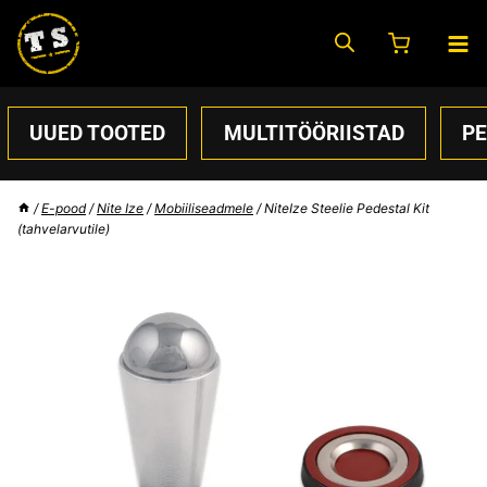
Skip
to
content
UUED TOOTED
MULTITÖÖRIISTAD
P
/
E-pood
/
Nite Ize
/
Mobiiliseadmele
/
NiteIze Steelie Pedestal Kit
(tahvelarvutile)