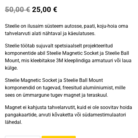
Algne
Praegune
50,00
€
25,00
€
hind
hind
Steelie on ilusaim süsteem autosse, paati, koju-hoia oma
oli:
on:
tahvelarvuti alati nähtaval ja käeulatuses.
50,00 €.
25,00 €.
Steelie töötab sujuvalt spetsiaalselt projekteeritud
komponentide abil Steelie Magnetic Socket ja Steelie Ball
Mount, mis kleebitakse 3M kleeplindiga armatuuri või laua
külge.
Steelie Magnetic Socket ja Steelie Ball Mount
komponendid on tugevad, freesitud alumiiniumist, mille
sees on ümmargune tugev magnet ja teraskuul.
Magnet ei kahjusta tahvelarvutit, kuid ei ole soovitav hoida
pangakaartide, arvuti kõvaketta või südamestimulaatori
lähedal.