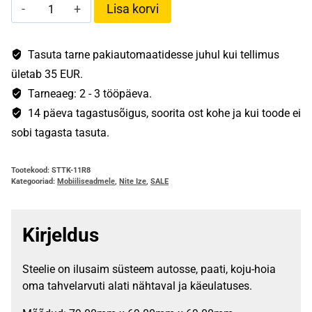
NiteIze
Lisa korvi
Steelie
Pedestal
Kit
Tasuta tarne pakiautomaatidesse juhul kui tellimus
(tahvelarvutile)
ületab 35 EUR.
kogus
Tarneaeg: 2 - 3 tööpäeva.
14 päeva tagastusõigus, soorita ost kohe ja kui toode ei
sobi tagasta tasuta.
Tootekood:
STTK-11R8
Kategooriad:
Mobiiliseadmele
,
Nite Ize
,
SALE
Kirjeldus
Steelie on ilusaim süsteem autosse, paati, koju-hoia
oma tahvelarvuti alati nähtaval ja käeulatuses.