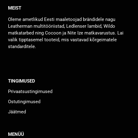
varianti.
MEIST
Valikuid
saab
Oleme ametlikud Eesti maaletoojad brändidele nagu
teha
Leatherman multitööriistad, Ledlenser lambid, Wildo
tootelehel.
matkatarbed ning Cocoon ja Nite Ize matkavarustus. Lai
valik tipptasemel tooteid, mis vastavad kõrgeimatele
standarditele.
TINGIMUSED
Privaatsustingimused
Ostutingimused
Jäätmed
MENÜÜ