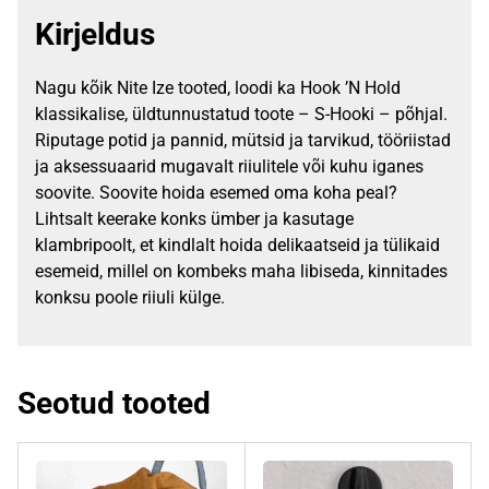
Kirjeldus
Nagu kõik Nite Ize tooted, loodi ka Hook ’N Hold
klassikalise, üldtunnustatud toote – S-Hooki – põhjal.
Riputage potid ja pannid, mütsid ja tarvikud, tööriistad
ja aksessuaarid mugavalt riiulitele või kuhu iganes
soovite. Soovite hoida esemed oma koha peal?
Lihtsalt keerake konks ümber ja kasutage
klambripoolt, et kindlalt hoida delikaatseid ja tülikaid
esemeid, millel on kombeks maha libiseda, kinnitades
konksu poole riiuli külge.
Seotud tooted