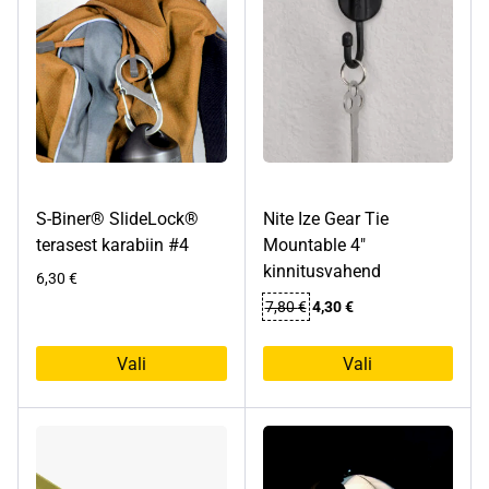
S-Biner® SlideLock®
Nite Ize Gear Tie
terasest karabiin #4
Mountable 4″
kinnitusvahend
6,30
€
Algne
Praegune
7,80
€
4,30
€
hind
hind
oli:
on:
Vali
Vali
7,80 €.
4,30 €.
Sellel
Sellel
tootel
tootel
on
on
mitu
mitu