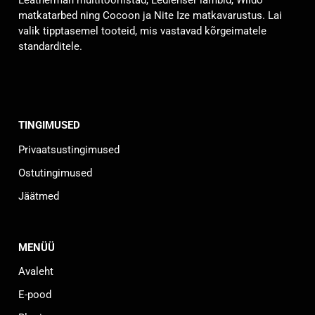
Leatherman multitööriistad, Ledlenser lambid, Wildo
tootelehel.
matkatarbed ning Cocoon ja Nite Ize matkavarustus. Lai
valik tipptasemel tooteid, mis vastavad kõrgeimatele
standarditele.
TINGIMUSED
Privaatsustingimused
Ostutingimused
Jäätmed
MENÜÜ
Avaleht
E-pood