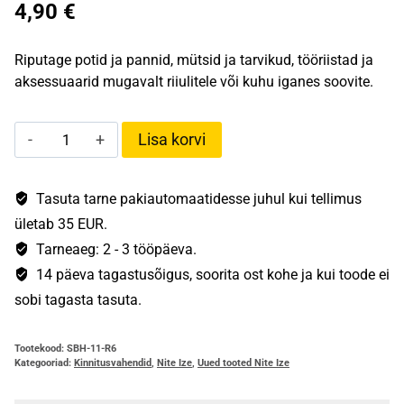
4,90
€
Riputage potid ja pannid, mütsid ja tarvikud, tööriistad ja
aksessuaarid mugavalt riiulitele või kuhu iganes soovite.
S-
Lisa korvi
Biner®
Hook
'N
Tasuta tarne pakiautomaatidesse juhul kui tellimus
Hold™
ületab 35 EUR.
S-
Tarneaeg: 2 - 3 tööpäeva.
Hook
14 päeva tagastusõigus, soorita ost kohe ja kui toode ei
kogus
sobi tagasta tasuta.
Tootekood:
SBH-11-R6
Kategooriad:
Kinnitusvahendid
,
Nite Ize
,
Uued tooted Nite Ize