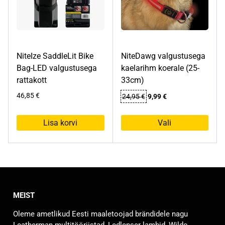
teha
tootelehel.
NiteIze SaddleLit Bike
NiteDawg valgustusega
Bag-LED valgustusega
kaelarihm koerale (25-
rattakott
33cm)
Algne
Praegune
46,85
€
24,95
€
9,99
€
hind
hind
oli:
on:
Lisa korvi
Vali
24,95 €.
9,99 €.
Sellel
tootel
on
mitu
varianti.
MEIST
Valikuid
saab
Oleme ametlikud Eesti maaletoojad brändidele nagu
teha