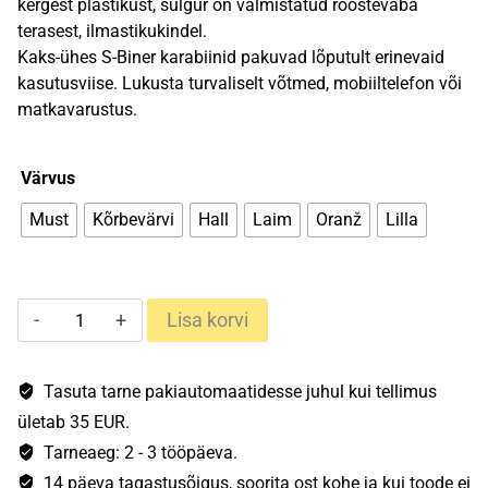
kergest plastikust, sulgur on valmistatud roostevaba
terasest, ilmastikukindel.
Kaks-ühes S-Biner karabiinid pakuvad lõputult erinevaid
kasutusviise. Lukusta turvaliselt võtmed, mobiiltelefon või
matkavarustus.
Värvus
Must
Kõrbevärvi
Hall
Laim
Oranž
Lilla
S-
Lisa korvi
Biner®
plastikust
karabiin
Tasuta tarne pakiautomaatidesse juhul kui tellimus
#2
ületab 35 EUR.
kogus
Tarneaeg: 2 - 3 tööpäeva.
14 päeva tagastusõigus, soorita ost kohe ja kui toode ei