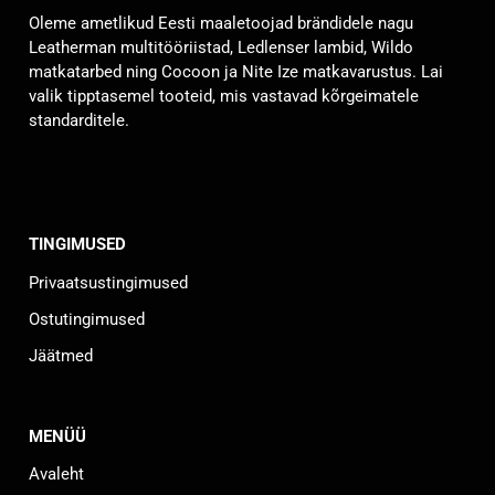
saab
saab
Oleme ametlikud Eesti maaletoojad brändidele nagu
teha
teha
Leatherman multitööriistad, Ledlenser lambid, Wildo
tootelehel.
tootelehel.
matkatarbed ning Cocoon ja Nite Ize matkavarustus. Lai
valik tipptasemel tooteid, mis vastavad kõrgeimatele
standarditele.
TINGIMUSED
Privaatsustingimused
Ostutingimused
Jäätmed
MENÜÜ
Avaleht