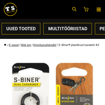
Skip
to
content
UUED TOOTED
MULTITÖÖRIISTAD
P
/
E-pood
/
Nite Ize
/
Kinnitusvahendid
/
S-Biner® plastikust karabiin #2