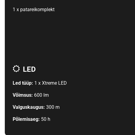
1 x patareikomplekt
LED
Led tüüp:
1 x Xtreme LED
Võimsus:
600 lm
Valguskaugus:
300 m
Põlemisaeg:
50 h