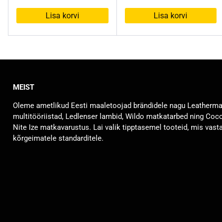
oli:
on:
Lisa korvi
Lisa korvi
29,90 €.
9,90 €.
MEIST
Oleme ametlikud Eesti maaletoojad brändidele nagu Leatherm
multitööriistad, Ledlenser lambid, Wildo matkatarbed ning Coc
Nite Ize matkavarustus. Lai valik tipptasemel tooteid, mis vast
kõrgeimatele standarditele.