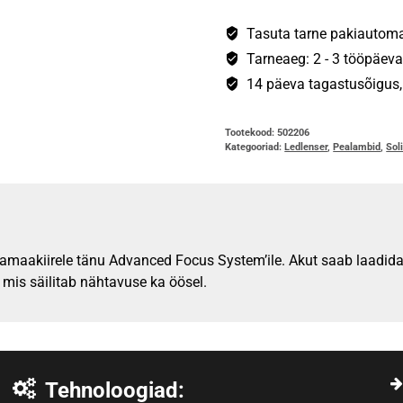
kogus
Tasuta tarne pakiautomaa
Tarneaeg: 2 - 3 tööpäeva
14 päeva tagastusõigus, s
Tootekood:
502206
Kategooriad:
Ledlenser
,
Pealambid
,
Sol
pikamaakiirele tänu Advanced Focus System’ile. Akut saab laadid
 mis säilitab nähtavuse ka öösel.
Tehnoloogiad: