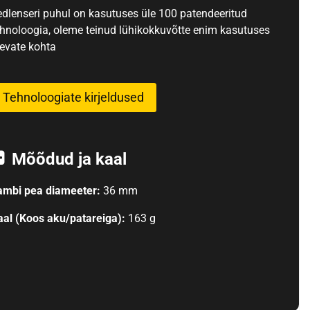
edlenseri puhul on kasutuses üle 100 patendeeritud
ehnoloogia, oleme teinud lühikokkuvõtte enim kasutuses
levate kohta
Tehnoloogiate kirjeldused
Mõõdud ja kaal
ambi pea diameeter:
36 mm
aal (Koos aku/patareiga):
163 g