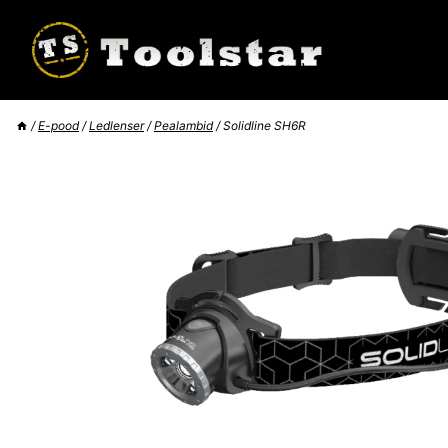
Skip
to
content
/
E-pood
/
Ledlenser
/
Pealambid
/
Solidline SH6R