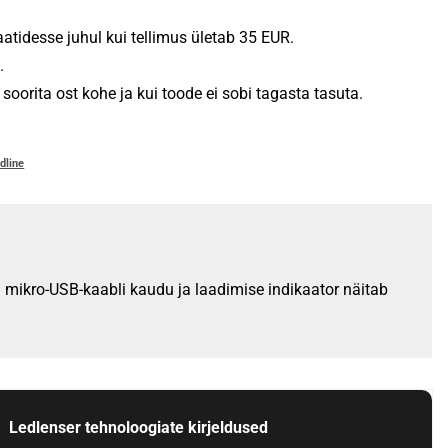
tidesse juhul kui tellimus ületab 35 EUR.
.
oorita ost kohe ja kui toode ei sobi tagasta tasuta.
idline
a mikro-USB-kaabli kaudu ja laadimise indikaator näitab
Ledlenser tehnoloogiate kirjeldused