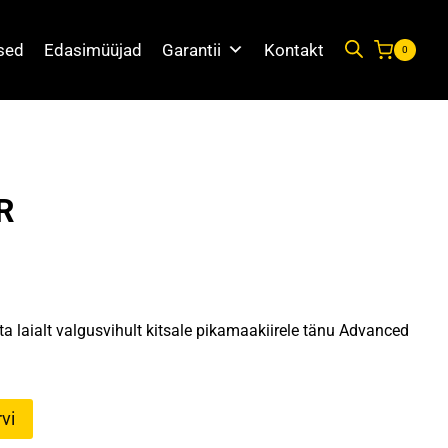
used
Edasimüüjad
Garantii
Kontakt
0
6R
a laialt valgusvihult kitsale pikamaakiirele tänu Advanced
vi