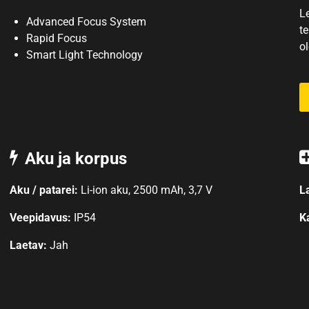
L
Advanced Focus System
t
Rapid Focus
o
Smart Light Technology
Aku ja korpus
Aku / patarei:
Li-ion aku, 2500 mAh, 3,7 V
L
Veepidavus:
IP54
K
Laetav:
Jah