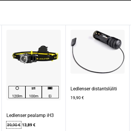
Ledlenser distantslüliti
120lm
100m
Ei
19,90
€
Ledlenser pealamp iH3
Algne
Praegune
39,90
€
13,89
€
hind
hind