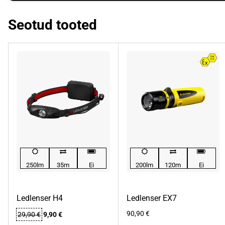
Seotud tooted
250lm
35m
Ei
200lm
120m
Ei
Ledlenser H4
Ledlenser EX7
Algne
Praegune
90,90
€
29,90
€
9,90
€
hind
hind