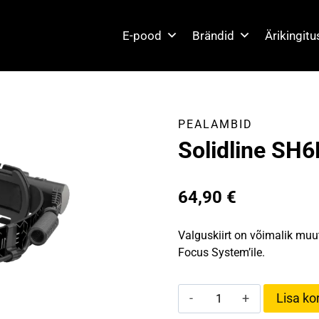
E-pood
Brändid
Ärikingit
PEALAMBID
Solidline SH
64,90
€
Valguskiirt on võimalik muut
Focus System’ile.
Solidline
Lisa kor
SH6R