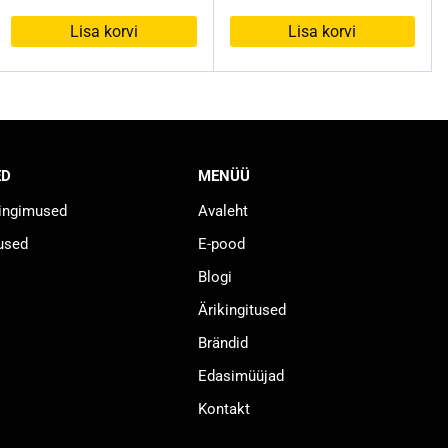
oli:
on:
Lisa korvi
Lisa korvi
74,90 €.
31,90 €.
ED
MENÜÜ
tingimused
Avaleht
used
E-pood
Blogi
Ärikingitused
Brändid
Edasimüüjad
Kontakt