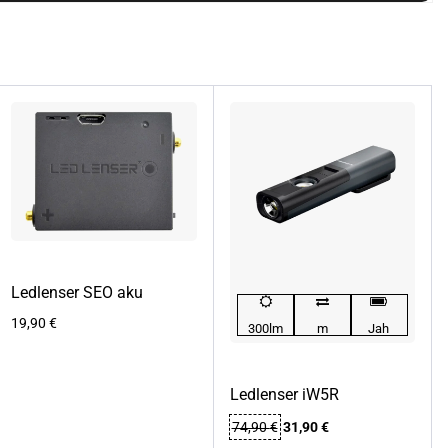
Ledlenser SEO aku
19,90
€
300lm
m
Jah
Ledlenser iW5R
Algne
Praegune
74,90
€
31,90
€
hind
hind