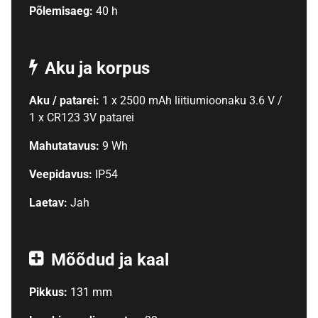
Põlemisaeg:
40 h
Aku ja korpus
Aku / patarei:
1 x 2500 mAh liitiumioonaku 3.6 V /
1 x CR123 3V patarei
Mahutatavus:
9 Wh
Veepidavus:
IP54
Laetav:
Jah
Mõõdud ja kaal
Pikkus:
131 mm