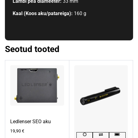
Lambi pea diameeter:
33 mm
Kaal (Koos aku/patareiga):
160 g
Seotud tooted
Ledlenser SEO aku
19,90
€