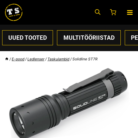
Skip
to
content
UUED TOOTED
MULTITÖÖRIISTAD
P
/
E-pood
/
Ledlenser
/
Taskulambid
/
Solidline ST7R