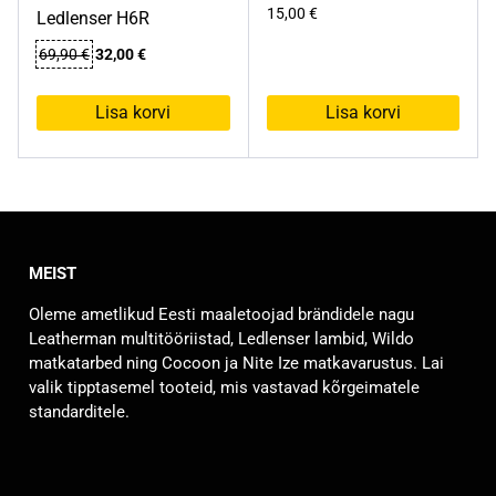
15,00
€
Ledlenser H6R
Algne
Praegune
69,90
€
32,00
€
hind
hind
oli:
on:
Lisa korvi
Lisa korvi
69,90 €.
32,00 €.
MEIST
Oleme ametlikud Eesti maaletoojad brändidele nagu
Leatherman multitööriistad, Ledlenser lambid, Wildo
matkatarbed ning Cocoon ja Nite Ize matkavarustus. Lai
valik tipptasemel tooteid, mis vastavad kõrgeimatele
standarditele.