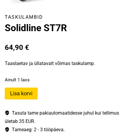
TASKULAMBID
Solidline ST7R
64,90
€
Taaslaetav ja üllatavalt võimas taskulamp.
Ainult 1 laos
Solidline
Lisa korvi
ST7R
kogus
Tasuta tarne pakiautomaatidesse juhul kui tellimus
ületab 35 EUR.
Tarneaeg: 2 - 3 tööpäeva.