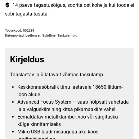
14 päeva tagastusõigus, soorita ost kohe ja kui toode ei
sobi tagasta tasuta.
Tootekood:
502214
Kategooriad:
Ledlenser
,
Solidline
,
Taskulambid
Kirjeldus
Taaslaetav ja üllatavalt võimas taskulamp.
Keskkonnasõbralik tänu laetavale 18650 liitium-
ioon akule
Advanced Focus System – saab hõlpsalt vahetada
laia valguskiire ning kitsa pikamaakiire vahel
Eemaldatav metallklamber, vöö või särgitasku
külge kinnitamiseks
Mikro-USB laadimisauguga aku koos