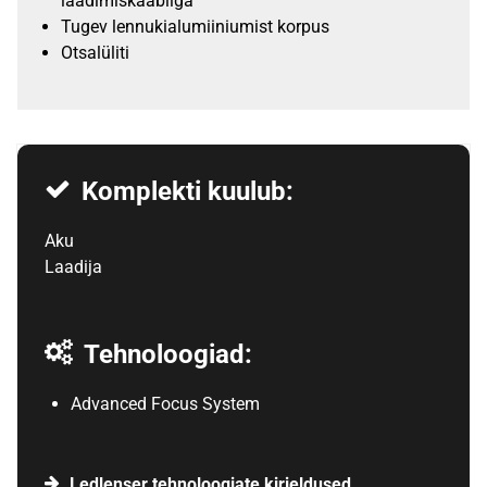
laadimiskaabliga
Tugev lennukialumiiniumist korpus
Otsalüliti
Komplekti kuulub:
Aku
Laadija
Tehnoloogiad:
Advanced Focus System
Ledlenser tehnoloogiate kirjeldused