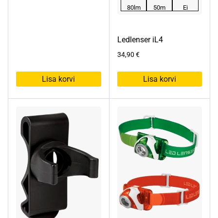
80lm
50m
Ei
Ledlenser iL4
34,90
€
Lisa korvi
Lisa korvi