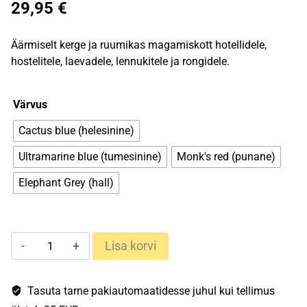
29,95
€
Äärmiselt kerge ja ruumikas magamiskott hotellidele,
hostelitele, laevadele, lennukitele ja rongidele.
Värvus
Cactus blue (helesinine)
Ultramarine blue (tumesinine)
Monk's red (punane)
Elephant Grey (hall)
TravelSheet
Lisa korvi
200cm
x
90cm
Tasuta tarne pakiautomaatidesse juhul kui tellimus
Cotton