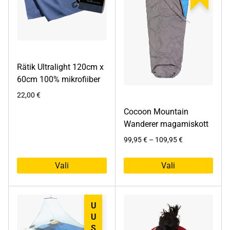
saab
teha
tootelehel.
Rätik Ultralight 120cm x
60cm 100% mikrofiiber
22,00
€
Cocoon Mountain
Wanderer magamiskott
Hinnavahemik:
99,95
€
–
109,95
€
99,95 €
kuni
Vali
Vali
109,95 €
Sellel
Sellel
tootel
tootel
on
on
UUS
mitu
mitu
varianti.
varianti.