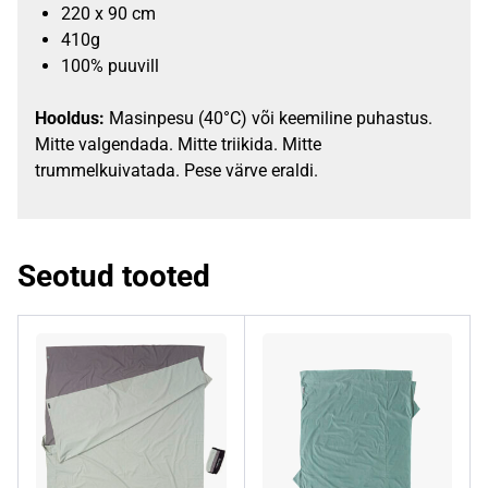
220 x 90 cm
410g
100% puuvill
Hooldus:
Masinpesu (40°C) või keemiline puhastus.
Mitte valgendada. Mitte triikida. Mitte
trummelkuivatada. Pese värve eraldi.
Seotud tooted