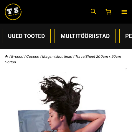
Skip
to
content
UUED TOOTED
MULTITÖÖRIISTAD
P
/
E-pood
/
Cocoon
/
Magamiskoti linad
/
TravelSheet 200cm x 90cm
Cotton