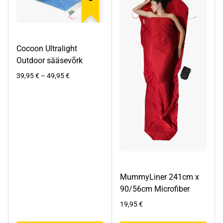
Valikuid
Valikuid
saab
saab
teha
teha
tootelehel.
tootelehel.
Cocoon Ultralight
Outdoor sääsevõrk
Hinnavahemik:
39,95
€
–
49,95
€
39,95 €
kuni
49,95 €
MummyLiner 241cm x
90/56cm Microfiber
19,95
€