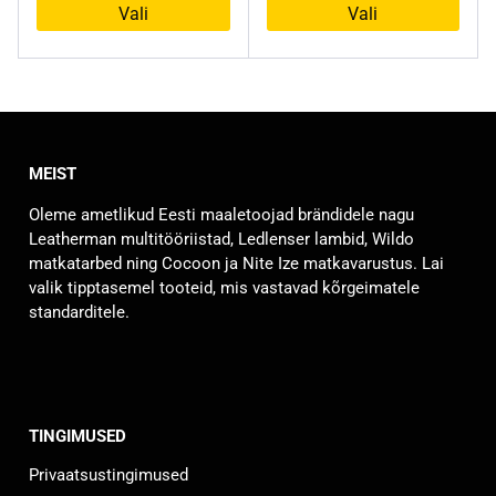
Vali
Vali
Sellel
Sellel
tootel
tootel
on
on
mitu
mitu
varianti.
varianti.
MEIST
Valikuid
Valikuid
saab
saab
Oleme ametlikud Eesti maaletoojad brändidele nagu
teha
teha
Leatherman multitööriistad, Ledlenser lambid, Wildo
tootelehel.
tootelehel.
matkatarbed ning Cocoon ja Nite Ize matkavarustus. Lai
valik tipptasemel tooteid, mis vastavad kõrgeimatele
standarditele.
TINGIMUSED
Privaatsustingimused