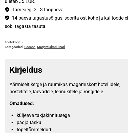
ületab 35 EUR.
kogus
Tarneaeg: 2 - 3 tööpäeva.
14 päeva tagastusõigus, soorita ost kohe ja kui toode ei
sobi tagasta tasuta.
Tootekood:
-
Kategooriad:
Cocoon
,
Magamiskoti linad
Kirjeldus
Äärmiselt kerge ja ruumikas magamiskott hotellidele,
hostelitele, laevadele, lennukitele ja rongidele.
Omadused:
küljeava takjakinnitusega
padja tasku
topeltõmmeldud