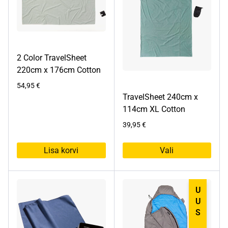
2 Color TravelSheet
220cm x 176cm Cotton
54,95
€
TravelSheet 240cm x
114cm XL Cotton
39,95
€
Lisa korvi
Vali
Sellel
tootel
on
UUS
mitu
varianti.
Valikuid